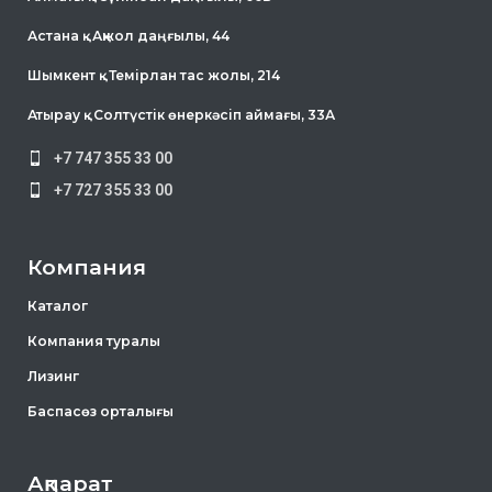
Астана қ . Ақжол даңғылы, 44
Шымкент қ . Темірлан тас жолы, 214
Атырау қ . Солтүстік өнеркәсіп аймағы, 33А
+7 747 355 33 00
+7 727 355 33 00
Компания
Каталог
Компания туралы
Лизинг
Баспасөз орталығы
Ақпарат