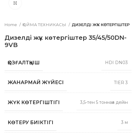
Click to enlarge
Home
ҚОЙМА ТЕХНИКАСЫ
ДИЗЕЛДІ ЖҮК КӨТЕРГІШТЕР
Дизелді жүк көтергіштер 35/45/50DN-
9VB
ҚОЗҒАЛТҚЫШ
HDI DN03
ЖАНАРМАЙ ЖҮЙЕСІ
TIER 3
ЖҮК КӨТЕРГІШТІГІ
3,5-тен 5 тоннаға дейін
КӨТЕРУ БИІКТІГІ
3 м