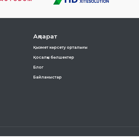
Ақпарат
Қызмет көрсету орталығы
Қосалқы бөлшектер
Блог
Байланыстар