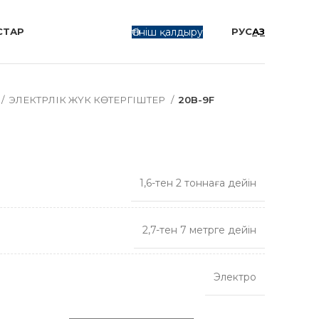
Өтініш қалдыру
СТАР
РУС
ҚАЗ
ЭЛЕКТРЛІК ЖҮК КӨТЕРГІШТЕР
20B-9F
1,6-тен 2 тоннаға дейін
2,7-тен 7 метрге дейін
Электро