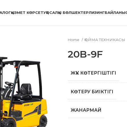
АЛОГ
ҚЫЗМЕТ КӨРСЕТУ
ҚОСАЛҚЫ БӨЛШЕКТЕР
ЛИЗИНГ
БАЙЛАНЫ
Home
ҚОЙМА ТЕХНИКАСЫ
20B-9F
ЖҮК КӨТЕРГІШТІГІ
КӨТЕРУ БИІКТІГІ
ЖАНАРМАЙ