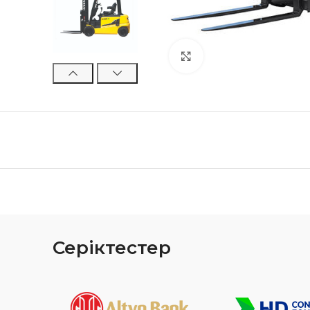
Click to enlarge
Серіктестер