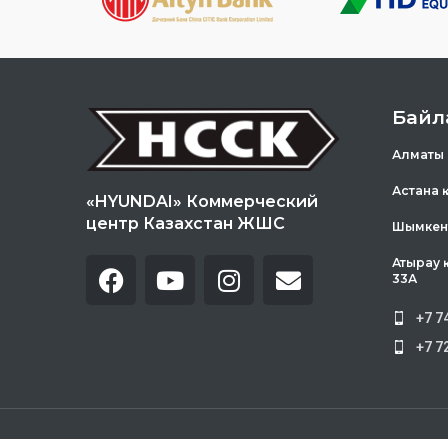
Байл
Алматы қ
Астана қ
«HYUNDAI» Коммерческий
центр Казахстан ЖШС
Шымкент 
Атырау қ
33А
+7 7
+7 7