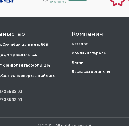
аныстар
Компания
Каталог
 . Сүйінбай даңғылы, 66Б
Компания туралы
 . Ақжол даңғылы, 44
Лизинг
қ . Темірлан тас жолы, 214
Баспасөз орталығы
 . Солтүстік өнеркәсіп аймағы,
47 355 33 00
27 355 33 00
© 2026
. All rights reserved