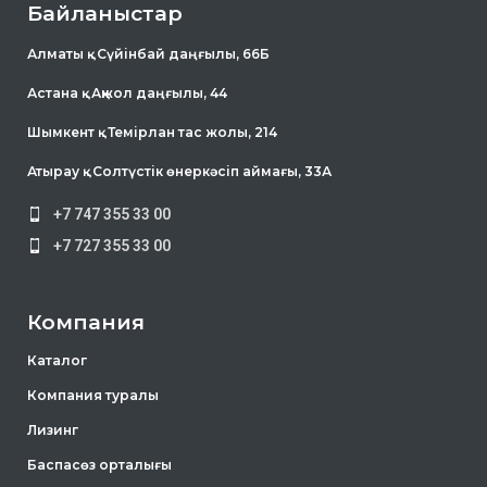
Байланыстар
Алматы қ . Сүйінбай даңғылы, 66Б
Астана қ . Ақжол даңғылы, 44
Шымкент қ . Темірлан тас жолы, 214
Атырау қ . Солтүстік өнеркәсіп аймағы, 33А
+7 747 355 33 00
+7 727 355 33 00
Компания
Каталог
Компания туралы
Лизинг
Баспасөз орталығы