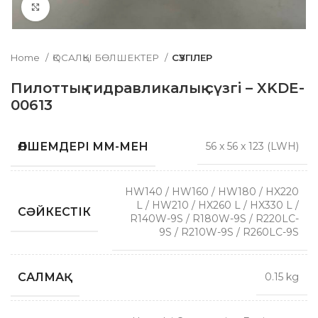
Click to enlarge
Home
ҚОСАЛҚЫ БӨЛШЕКТЕР
СҮЗГІЛЕР
Пилоттық гидравликалық сүзгі – XKDE-
00613
ӨЛШЕМДЕРІ ММ-МЕН
56 x 56 x 123 (LWH)
HW140 / HW160 / HW180 / HX220
L / HW210 / HX260 L / HX330 L /
СӘЙКЕСТІК
R140W-9S / R180W-9S / R220LC-
9S / R210W-9S / R260LC-9S
САЛМАҚ
0.15 kg