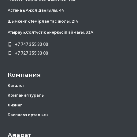
Астана қ . Ақжол даңғылы, 44
Шымкент қ . Темірлан тас жолы, 214
Атырау қ . Солтүстік өнеркәсіп аймағы, 33А
+7 747 355 33 00
+7 727 355 33 00
Компания
Каталог
Компания туралы
Лизинг
Баспасөз орталығы
Ақпарат