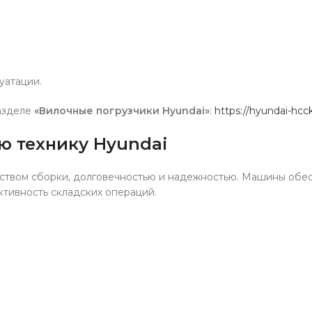
уатации.
азделе
«Вилочные погрузчики Hyundai»
:
https://hyundai-hcc
ю технику Hyundai
чеством сборки, долговечностью и надежностью. Машины обе
ктивность складских операций.