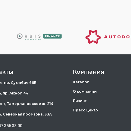
акты
Компания
Каталог
ы, пр. Суюнбая 66Б
О компании
а, пр. Акжол 44
Лизинг
ент, Тамерлановское ш. 214
Пресс центр
у, Северная промзона, 33А
47 355 33 00